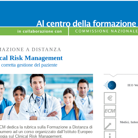
AZIONE A DISTANZA
ical Risk Management
 corretta gestione del paziente
IEO We
Medici, Infer
M dedica la rubrica sulla Formazione a Distanza di
umero ad un corso organizzato dall’Istituto Europeo
ogia sul Clinical Risk Management.