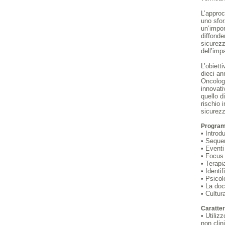
L’approc
uno sfor
un’impor
diffonde
sicurezz
dell’impa
L’obiett
dieci an
Oncolog
innovati
quello d
rischio 
sicurezz
Progra
• Introd
• Sequen
• Eventi 
• Focus
• Terapi
• Identi
• Psicolo
• La do
• Cultur
Caratter
• Utilizz
non clin