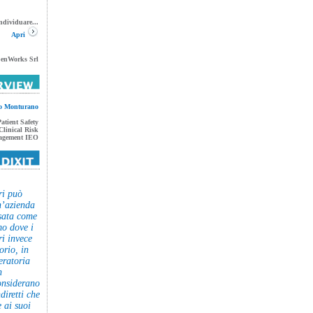
individuare...
Apri
enWorks Srl
o Monturano
atient Safety
Clinical Risk
gement IEO
ri può
n’azienda
nsata come
o dove i
ri invece
orio, in
eratoria
n
considerano
ndiretti che
e ai suoi