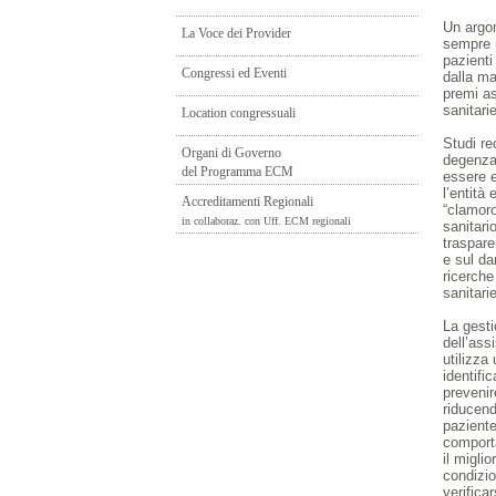
Un argom
La Voce dei Provider
sempre m
pazienti
Congressi ed Eventi
dalla m
premi as
sanitarie
Location congressuali
Studi re
Organi di Governo
degenza 
del Programma ECM
essere e
l’entità
Accreditamenti Regionali
“clamoro
in collaboraz. con Uff. ECM regionali
sanitari
traspare
e sul da
ricerche
sanitarie
La gesti
dell’ass
utilizza
identific
prevenir
riducend
paziente
comport
il migli
condizio
verificar