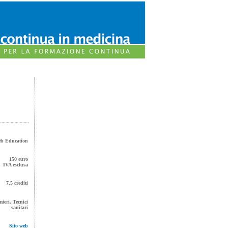
b Education
150 euro
IVA esclusa
7,5 crediti
mieri, Tecnici
sanitari
Sito web