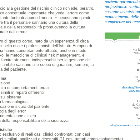
pazienti garantendo
professionisti sanita
cio alla gestione del rischio clinico richiede, peraltro,
costante acquisizio
zo concettuale importante che vede l’errore come
mantenimento delle
tante fonte di apprendimento. È necessario quindi
competenze nel tem
re tra il personale sanitario una cultura della
a e della responsabilità promuovendo la cultura
rare dall’errore.
ivo di questo corso, nato da un’esperienza di circa
ni nella quale i professionisti dell’Istituto Europeo di
via R
ia hanno concretamente attuato, anche in modo
2014
vo, le metodiche di clinical risk management, è
i fornire strumenti indispensabili per la gestione del
fa
in ambito sanitario allo scopo di garantire, sempre, la
a del paziente.
I
tel
mma
fa
uzione
za di comportamenti errati
elearning@ieo
www.ieo
simili in reparti differenti
 sul sistema
a farmacologica
O
via Ci
ficazione sicura del paziente
2012
gia degli errori
te
cumentazione clinica
fa
a della responsabilità e della sicurezza
info@openworks.it
www
istiche
o esclusivo di reali casi clinici confrontati con casi
ici similari, analizzati e ricostruiti (11 casi trattati complessivamente)