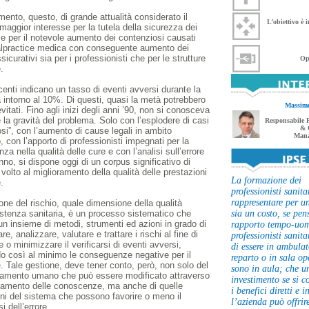
ento, questo, di grande attualità considerato il
L’obiettivo è 
aggior interesse per la tutela della sicurezza dei
 e per il notevole aumento dei contenziosi causati
alpractice medica con conseguente aumento dei
sicurativi sia per i professionisti che per le strutture
Op
.
centi indicano un tasso di eventi avversi durante la
intorno al 10%. Di questi, quasi la metà potrebbero
Massim
vitati. Fino agli inizi degli anni ’90, non si conosceva
 e la gravità del problema. Solo con l’esplodere di casi
Responsabile P
& 
si”, con l’aumento di cause legali in ambito
Mana
o, con l’apporto di professionisti impegnati per la
nza nella qualità delle cure e con l’analisi sull’errore
nno, si dispone oggi di un corpus significativo di
 volto al miglioramento della qualità delle prestazioni
La formazione dei
.
professionisti sanita
rappresentare per u
one del rischio, quale dimensione della qualità
sia un costo, se pe
istenza sanitaria, è un processo sistematico che
 un insieme di metodi, strumenti ed azioni in grado di
rapporto tempo-uom
are, analizzare, valutare e trattare i rischi al fine di
professionisti sanita
e o minimizzare il verificarsi di eventi avversi,
di essere in ambulat
o così al minimo le conseguenze negative per il
reparto o in sala op
. Tale gestione, deve tener conto, però, non solo del
sono in aula; che u
amento umano che può essere modificato attraverso
investimento se si 
oramento delle conoscenze, ma anche di quelle
i benefici diretti e i
ni del sistema che possono favorire o meno il
l’azienda può offrir
si dell’errore.