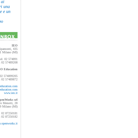
 ai
ri una
ne e un
po
IEO
ipamonti, 435
1 Milano (MI)
tel. 02 574891
x 02 57489208
EO Education
. 02 574899205
x 02 57489872
education.com
education.com
www.ieo.it
penWorks srl
ro Menotti, 28
9 Milano (MI)
l. 02 87250181
x 02 87250182
.openworks.it