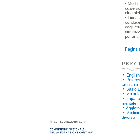
• Modali
quale so
dinamici
• Linea 
conduce 
degli er
sicurezz
per una 
Pagina 
PREC
English
Percors
cronica in
Basic L
Malatti
Impatto
mentale
Aggiorn
Medicin
diverse