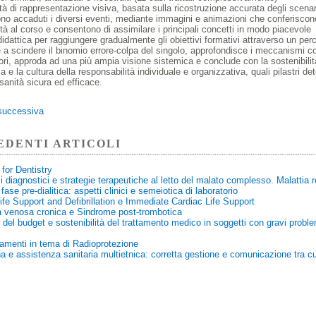
tà di rappresentazione visiva, basata sulla ricostruzione accurata degli scenar
no accaduti i diversi eventi, mediante immagini e animazioni che conferiscon
tà al corso e consentono di assimilare i principali concetti in modo piacevole
didattica per raggiungere gradualmente gli obiettivi formativi attraverso un pe
a scindere il binomio errore-colpa del singolo, approfondisce i meccanismi co
rori, approda ad una più ampia visione sistemica e conclude con la sostenibilit
a e la cultura della responsabilità individuale e organizzativa, quali pilastri de
sanità sicura ed efficace.
successiva
EDENTI ARTICOLI
 for Dentistry
i diagnostici e strategie terapeutiche al letto del malato complesso. Malattia 
 fase pre-dialitica: aspetti clinici e semeiotica di laboratorio
ife Support and Defibrillation e Immediate Cardiac Life Support
a venosa cronica e Sindrome post-trombotica
 del budget e sostenibilità del trattamento medico in soggetti con gravi proble
amenti in tema di Radioprotezione
a e assistenza sanitaria multietnica: corretta gestione e comunicazione tra cu