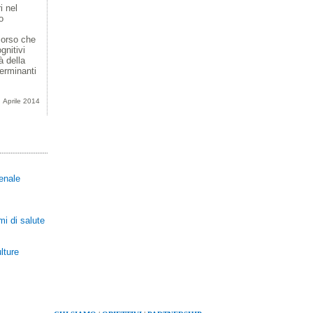
i nel
o
rcorso che
gnitivi
à della
terminanti
Aprile 2014
renale
mi di salute
lture