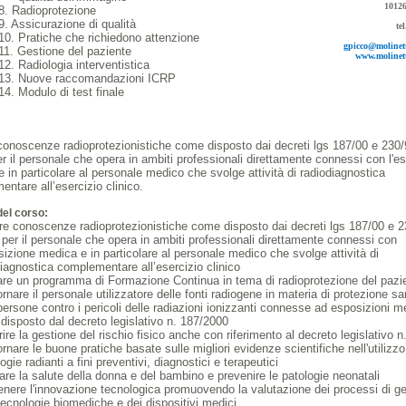
10126
8. Radioprotezione
. Assicurazione di qualità
te
0. Pratiche che richiedono attenzione
gpicco@molinett
11. Gestione del paziente
www.molinett
2. Radiologia interventistica
13. Nuove raccomandazioni ICRP
4. Modulo di test finale
conoscenze radioprotezionistiche come disposto dai decreti lgs 187/00 e 230/
er il personale che opera in ambiti professionali direttamente connessi con l'e
 in particolare al personale medico che svolge attività di radiodiagnostica
ntare all’esercizio clinico.
del corso:
re conoscenze radioprotezionistiche come disposto dai decreti lgs 187/00 e 2
 per il personale che opera in ambiti professionali direttamente connessi con
sizione medica e in particolare al personale medico che svolge attività di
iagnostica complementare all’esercizio clinico
are un programma di Formazione Continua in tema di radioprotezione del pazi
rnare il personale utilizzatore delle fonti radiogene in materia di protezione sa
persone contro i pericoli delle radiazioni ionizzanti connesse ad esposizioni m
disposto dal decreto legislativo n. 187/2000
ire la gestione del rischio fisico anche con riferimento al decreto legislativo 
rnare le buone pratiche basate sulle migliori evidenze scientifiche nell'utilizzo
ogie radianti a fini preventivi, diagnostici e terapeutici
are la salute della donna e del bambino e prevenire le patologie neonatali
nere l'innovazione tecnologica promuovendo la valutazione dei processi di g
tecnologie biomediche e dei dispositivi medici.