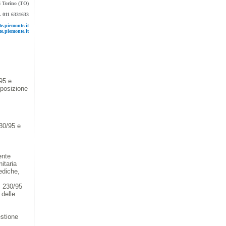
 Torino (TO)
l. 011 6331633
e.piemonte.it
e.piemonte.it
95 e
sposizione
30/95 e
ente
nitaria
ediche,
n. 230/95
 delle
estione