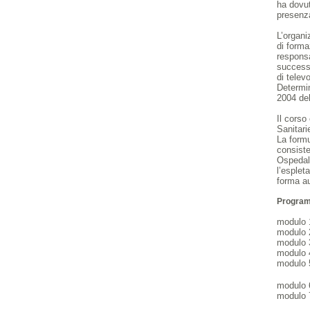
ha dovut
presenz
L’organi
di forma
responsa
success
di telev
Determin
2004 de
Il corso
Sanitari
La formu
consiste
Ospedali
l’esplet
forma au
Progra
modulo 1
modulo 2
modulo 3
modulo 
modulo 5
modulo 6
modulo 7