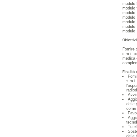
modulo 
modulo 9
modulo 1
modulo 
modulo 1
modulo 
modulo 1
Obiettivi
Fornire 
s.m.i. p
medica e
compleme
Finalità 
Forni
s.m.i.
l'espo
radiod
Avvi
Aggio
delle 
come 
Favor
Aggio
tecnol
Tutel
Soste
delle 