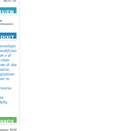
MUST srl
to
 formazione
tecnologie
 modificato
re e di
colare
one di due
ative,
egrazione
nti in
raverso
me
della
amante, 88/90