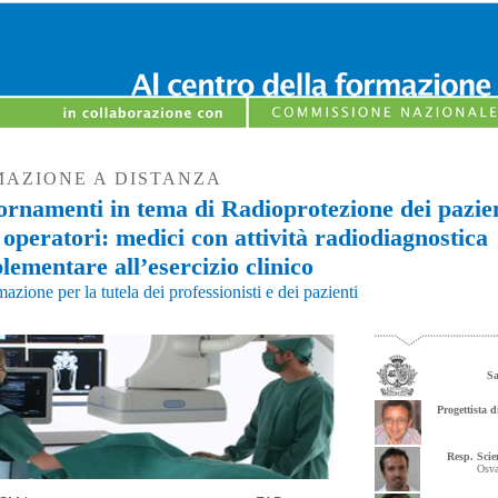
AZIONE A DISTANZA
ornamenti in tema di Radioprotezione dei pazien
 operatori: medici con attività radiodiagnostica
ementare all’esercizio clinico
azione per la tutela dei professionisti e dei pazienti
Sa
Progettista 
Resp. Scie
Osv