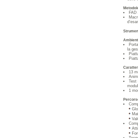
Metodol
FAD 
Macro
d’esa
Strument
Ambienti
Porta
la ges
Piat
Piat
Caratter
13 m
Anima
Test 
modul
1 mod
Percors
Compo
Glo
Mat
Val
Compo
Att
Fo
Tecno