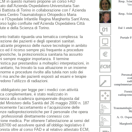
M in questo numero propone un corso FAD
Resp. Scie
Ver
ato dall’Azienda Ospedaliero-Universitaria San
 Battista di Torino in collaborazione con l’ Azienda
Resp. Scie
iera Centro Traumatologico Ortopedico Maria
 e l’Ospedale Infantile Regina Margherita Sant’Anna,
orso luglio confluite nell’Azienda Ospedaliera Città
lute e della Scienza di Torino.
Dal 1 ottob
nto trattato riguarda una tematica complessa: la
Portale 
tezione dei pazienti e degli operatori sanitari.
calzante progresso delle nuove tecnologie in ambito
ico ed il ricorso sempre più frequente a procedure
gnostiche, la protezionistica sanitaria ha assunto
ni sempre maggior importanza. Il termine
nistica pur prestandosi a molteplici interpretazioni, in
anitario, ha trovato la sua attuazione in un insieme
, norme e procedure rivolte alla tutela non solo dei
Persona
ri ma anche dei pazienti esposti ad esami e terapie
svol
edono l’utilizzo di radiazioni.
rad
complementare 
, obbligatorio per legge per i medici con attività
Forni
ica complementare, è stato realizzato in
radioprotez
ranza alla scadenza quinquennale disposta dal
del Ministero della Sanità del 26 maggio 2000 n. 187
oncernente l’accertamento e l’acquisizione delle
Traumatologic
ze radioprotezionistiche per il personale che opera
Ma
i professionali direttamente connessi con
A. O. Osped
zione medica. Per ottenere l’attestazione ai sensi del
Margheri
87/00 ed assolvere quindi all’obbligo legislativo il
onista oltre al corso FAD e al relativo attestato ECM,