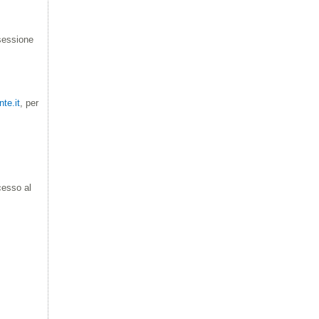
 sessione
te.it
, per
cesso al