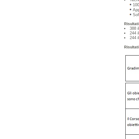
100
App
Sof
Risultati
388 i
244 i
244 
Risultat