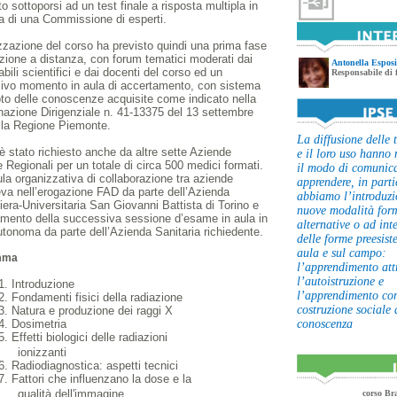
o sottoporsi ad un test finale a risposta multipla in
a di una Commissione di esperti.
zzazione del corso ha previsto quindi una prima fase
zione a distanza, con forum tematici moderati dai
Antonella Esposi
bili scientifici e dai docenti del corso ed un
Responsabile di
ivo momento in aula di accertamento, con sistema
oto delle conoscenze acquisite come indicato nella
azione Dirigenziale n. 41-13375 del 13 settembre
lla Regione Piemonte.
La diffusione delle 
 è stato richiesto anche da altre sette Aziende
e il loro uso hanno
e Regionali per un totale di circa 500 medici formati.
il modo di comunica
la organizzativa di collaborazione tra aziende
apprendere, in parti
va nell’erogazione FAD da parte dell’Azienda
abbiamo l’introduzi
era-Universitaria San Giovanni Battista di Torino e
nuove modalità form
amento della successiva sessione d’esame in aula in
alternative o ad int
tonoma da parte dell’Azienda Sanitaria richiedente.
delle forme preesiste
aula e sul campo:
mma
l’apprendimento att
l’autoistruzione e
. Introduzione
l’apprendimento co
. Fondamenti fisici della radiazione
costruzione sociale 
. Natura e produzione dei raggi X
conoscenza
4. Dosimetria
. Effetti biologici delle radiazioni
ionizzanti
. Radiodiagnostica: aspetti tecnici
. Fattori che influenzano la dose e la
qualità dell'immagine
corso Br