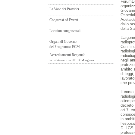
ForumEC
organizz
La Voce dei Provider
Giovanni
Ospedal
Adelaide
Congressi ed Eventi
dallo sc
della Sa
Location congressuali
L’argome
Organi di Governo
radiopro
Con l’in
del Programma ECM
radiolog
Accreditamenti Regionali
radiodia
negli an
in collaboraz. con Uff. ECM regionali
protezio
ambito s
di leggi
lavorato
che prev
Il corso
radiolog
ottempe
decreto 
art.7, c
conoscen
in ambit
l’esposi
D. LGS 1
professi