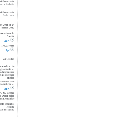
ntifico evento
onica Richetto
ntifico evento
Alda Borrè
re 2011 al 24
marzo 2012
Formazione in
Sanità
Apri
176,23 euro
Apri
24 Crediti
le medico che
ge attività di
iodiagnostica
all'esercizio
clinico
re conoscenze
ionistiche ...
Apri
A. O. Centro
o Ortopedico
ria Adelaide
ale Infantile
Regina
ta/Sant’Anna