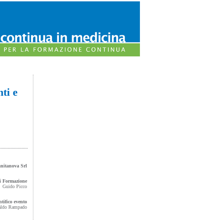
ti e
nitanova Srl
di Formazione
Guido Picco
ntifico evento
aldo Rampado