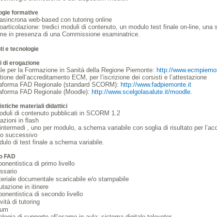
ogie formative
asincrona web-based con tutoring online
articolazione: tredici moduli di contenuto, un modulo test finale on-line, una
me in presenza di una Commissione esaminatrice.
i e tecnologie
 di erogazione
le per la Formazione in Sanità della Regione Piemonte:
http://www.ecmpiemon
tione dell’accreditamento ECM, per l’iscrizione dei corsisti e l’attestazione
taforma FAD Regionale (standard SCORM):
http://www.fadpiemonte.it
taforma FAD Regionale (Moodle):
http://www.scelgolasalute.it/moodle
.
istiche materiali didattici
oduli di contenuto pubblicati in SCORM 1.2
zioni in flash
intermedi , uno per modulo, a schema variabile con soglia di risultato per l’ac
o successivo
ulo di test finale a schema variabile.
o FAD
nentistica di primo livello
ssario
eriale documentale scaricabile e/o stampabile
utazione in itinere
nentistica di secondo livello
ività di tutoring
rum
logia di supporto all’esame in aula: sistema digitale televoter