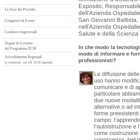
Esposito, Responsabi
La Voce dei Provider
dell’Azienda Ospedalie
San Giovanni Battista, 
Congressi ed Eventi
nell’Azienda Ospedalier
Location congressuali
Salute e della Scienza 
Organi di Governo
In che modo la tecnologi
del Programma ECM
modo di informare e for
Accreditamenti Regionali
professionisti?
in collaboraz. con Uff. ECM regionali
La diffusione delle
uso hanno modifica
comunicare e di a
particolare abbiam
due nuove modalit
alternative o ad in
forme preesistenti 
campo: l’apprendi
l’autoistruzione e
come costruzione s
conoscenza. Nel p