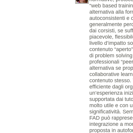
“web based trainin
alternativa alla f
autoconsistenti e 
generalmente perce
dai corsisti, se suf
piacevole, flessib
livello d’impatto s
contenuto “aperto”
di problem solving 
professionali “peer
alternativa se pro
collaborative lear
contenuto stesso.
efficiente dagli or
un’esperienza ini
supportata dai tut
molto utile e con u
significatività. S
FAD può rappresent
integrazione a mo
proposta in autofo