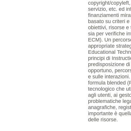
copyright/copyleft, 
servizio, etc. ed i
finanziamenti mirat
basato su criteri e 
obiettivi, risorse 
sia per verifiche 
ECM). Un percorso 
appropriate strateg
Educational Technol
principi di Instruct
predisposizione di
opportuno, percorsi
e sulle interazioni
formula blended (
tecnologico che ut
agli utenti, ai gest
problematiche legat
anagrafiche, regist
importante è quell
delle risorse.