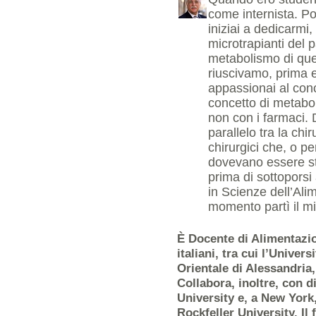
come internista. Po
iniziai a dedicarmi,
microtrapianti del 
metabolismo di quest
riuscivamo, prima e 
appassionai al conc
concetto di metabol
non con i farmaci. D
parallelo tra la chi
chirurgici che, o p
dovevano essere sta
prima di sottoporsi 
in Scienze dell’Ali
momento partì il m
È Docente di Alimentazio
italiani, tra cui l’Univer
Orientale di Alessandria,
Collabora, inoltre, con 
University e, a New York
Rockfeller University. Il 