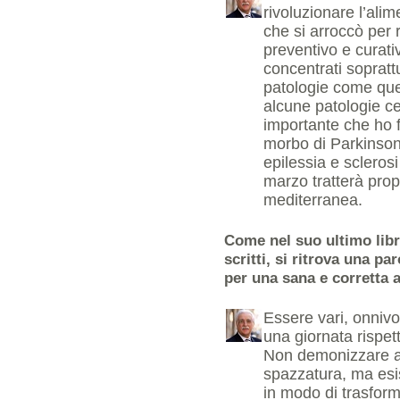
rivoluzionare l’alim
che si arroccò per 
preventivo e curativ
concentrati soprattu
patologie come quel
alcune patologie cer
importante che ho fa
morbo di Parkinson
epilessia e sclerosi
marzo tratterà prop
mediterranea.
Come nel suo ultimo libr
scritti, si ritrova una pa
per una sana e corretta 
Essere vari, onnivor
una giornata rispe
Non demonizzare al
spazzatura, ma esis
in modo di trasform