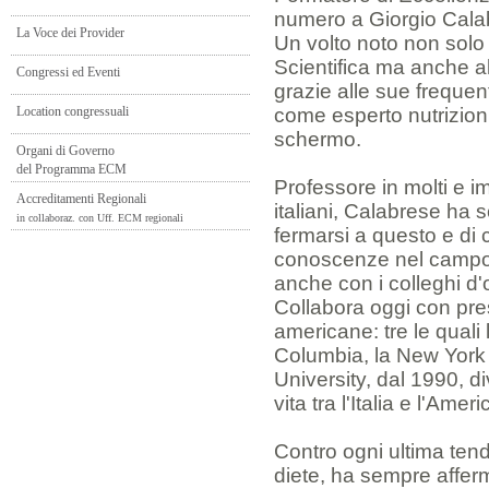
numero a Giorgio Cala
La Voce dei Provider
Un volto noto non solo
Scientifica ma anche a
Congressi ed Eventi
grazie alle sue frequent
Location congressuali
come esperto nutrizioni
schermo.
Organi di Governo
del Programma ECM
Professore in molti e i
Accreditamenti Regionali
italiani, Calabrese ha s
in collaboraz. con Uff. ECM regionali
fermarsi a questo e di 
conoscenze nel campo 
anche con i colleghi d'
Collabora oggi con pres
americane: tre le quali 
Columbia, la New York 
University, dal 1990, d
vita tra l'Italia e l'Ameri
Contro ogni ultima tend
diete, ha sempre afferm